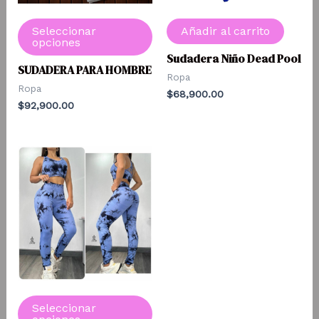
Seleccionar
Añadir al carrito
opciones
Sudadera Niño Dead Pool
SUDADERA PARA HOMBRE
Este
Ropa
producto
Ropa
$
68,900.00
tiene
$
92,900.00
múltiples
variantes.
Las
opciones
se
pueden
elegir
en
la
página
Seleccionar
de