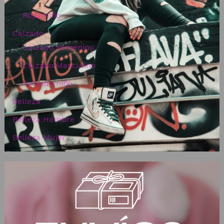
Ropa niño
Calzado
Calzado Femenino
Calzado Masculino
Calzado niño
Belleza
Belleza Hombre
Belleza Mujer