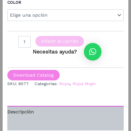
COLOR
FAJA
Añadir al carrito
CON
BARILLA
Necesitas ayuda?
cantidad
Download Catalog
SKU:
8577
Categorías:
Ropa
,
Ropa Mujer
Descripción
Información adicional