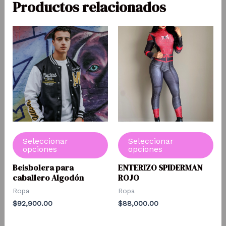
Productos relacionados
Seleccionar
Seleccionar
opciones
opciones
Beisbolera para
ENTERIZO SPIDERMAN
Este
Este
caballero Algodón
ROJO
producto
producto
Ropa
Ropa
tiene
tiene
$
92,900.00
$
88,000.00
múltiples
múltiples
variantes.
variantes.