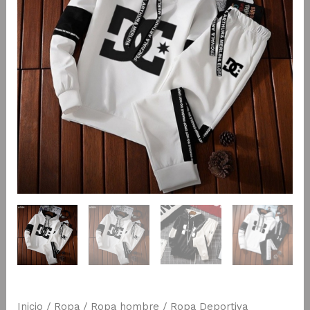
Inicio
/
Ropa
/
Ropa hombre
/
Ropa Deportiva